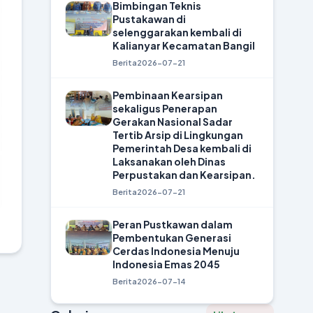
Bimbingan Teknis
Pustakawan di
selenggarakan kembali di
Kalianyar Kecamatan Bangil
Berita
2026-07-21
Pembinaan Kearsipan
sekaligus Penerapan
Gerakan Nasional Sadar
Tertib Arsip di Lingkungan
Pemerintah Desa kembali di
Laksanakan oleh Dinas
Perpustakan dan Kearsipan.
Berita
2026-07-21
Peran Pustkawan dalam
Pembentukan Generasi
Cerdas Indonesia Menuju
Indonesia Emas 2045
Berita
2026-07-14