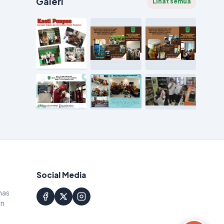
Galeri
Lihat semua
Social Media
nas
an