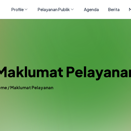
Profile
Pelayanan Publik
Agenda
Berita
Maklumat Pelayana
ome
/
Maklumat Pelayanan