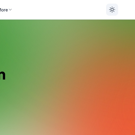
More
n