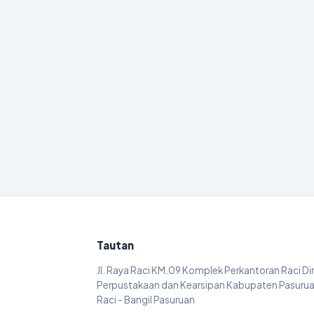
Tautan
Jl. Raya Raci KM.09 Komplek Perkantoran Raci Di
Perpustakaan dan Kearsipan Kabupaten Pasuru
Raci - Bangil Pasuruan