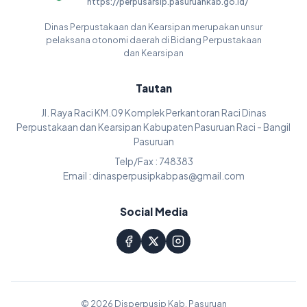
https://perpusarsip.pasuruankab.go.id/
Dinas Perpustakaan dan Kearsipan merupakan unsur
pelaksana otonomi daerah di Bidang Perpustakaan
dan Kearsipan
Tautan
Jl. Raya Raci KM.09 Komplek Perkantoran Raci Dinas
Perpustakaan dan Kearsipan Kabupaten Pasuruan Raci - Bangil
Pasuruan
Telp/Fax : 748383
Email : dinasperpusipkabpas@gmail.com
Social Media
© 2026 Disperpusip Kab. Pasuruan