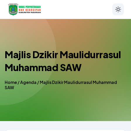
Majlis Dzikir Maulidurrasul
Muhammad SAW
Home
/
Agenda
/
Majlis Dzikir Maulidurrasul Muhammad
SAW